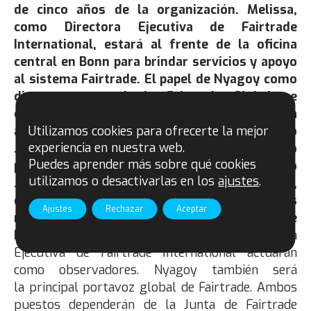
de cinco años de la organización.
Melissa,
como Directora Ejecutiva de Fairtrade
International, estará al frente de la oficina
central en Bonn para brindar servicios y apoyo
al sistema Fairtrade. El papel de Nyagoy como
directora general de Fairtrade Global se
centrará en mantener la coherencia y la
Utilizamos cookies para ofrecerte la mejor
alineación en todo el movimiento de Comercio
experiencia en nuestra web.
Justo Fairtrade, mientras actúa como
Puedes aprender más sobre qué cookies
presidenta del Equipo Ejecutivo de Comercio
utilizamos o desactivarlas en los
ajustes
.
Justo Fairtrade recientemente establecido,
que incluye tres representantes de oficinas
Ajustes
Rechazar
Aceptar
nacionales y un representante de cada Red de
Productores.
El CEO de FLOCERT y la Directora
Ejecutiva de Fairtrade International actuarán
como observadores. Nyagoy también será
la principal portavoz global de Fairtrade. Ambos
puestos dependerán de la Junta de Fairtrade