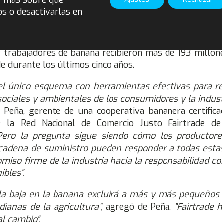
r más sobre qué
on productores y comerciantes.
os o desactivarlas en
es también seguirán recibiendo la Prima Fairtrade adic
ananas vendidas, que pueden invertir en proyectos de su
 trabajadores de banana recibieron más de 193 millon
e durante los últimos cinco años.
 el único esquema con herramientas efectivas para r
sociales y ambientales de los consumidores y la indust
e Peña, gerente de una cooperativa bananera certifica
e la Red Nacional de Comercio Justo Fairtrade de
Pero la pregunta sigue siendo cómo los productore
a cadena de suministro pueden responder a todas esta
miso firme de la industria hacia la responsabilidad co
ibles".
 la baja en la banana excluirá a más y más pequeños
anas de la agricultura”,
agregó de Peña.
"Fairtrade 
l cambio".