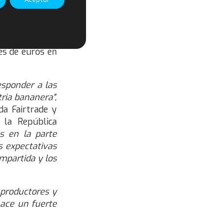
ional de 1 USD
 elección. Los
es de euros en
esponder a las
ria bananera",
da Fairtrade y
 la República
s en la parte
s expectativas
mpartida y los
 productores y
hace un fuerte