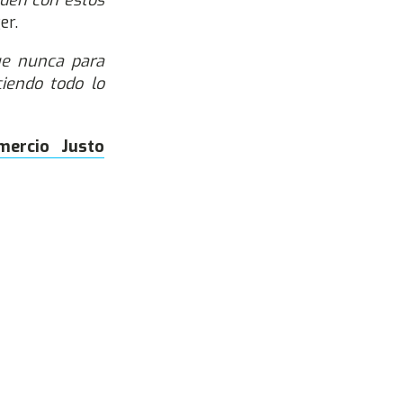
iden con estos
er.
ue nunca para
iendo todo lo
mercio Justo