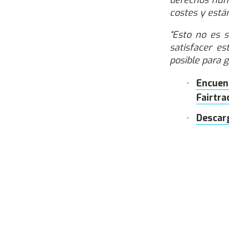
derechos huma
costes y está
“Esto no es 
satisfacer e
posible para g
Encuen
Fairtra
Descarg