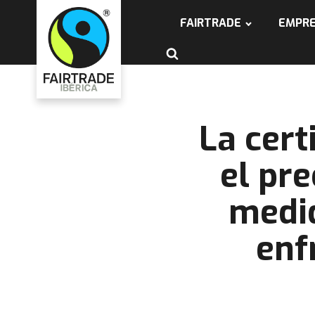
FAIRTRADE
EMPR
La cert
el pr
medid
enf