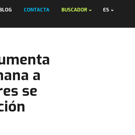
BLOG
CONTACTA
BUSCADOR
ES
 aumenta
nana a
res se
ción