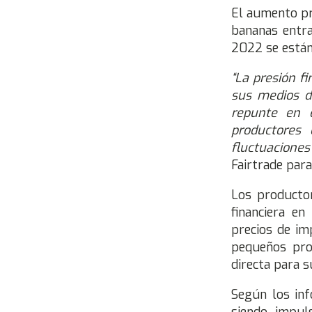
El aumento pr
bananas entra
2022 se están
“La presión f
sus medios d
repunte en e
productores 
fluctuacione
Fairtrade para
Los producto
financiera e
precios de im
pequeños pro
directa para s
Según los inf