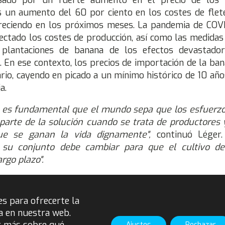
sado por un fuerte aumento en el precio de los 
un aumento del 60 por ciento en los costes de flete
reciendo en los próximos meses. La pandemia de COV
ectado los costes de producción, así como las medidas
 plantaciones de banana de los efectos devastado
 En ese contexto, los precios de importación de la ban
ario, cayendo en picado a un mínimo histórico de 10 añ
a.
 es fundamental que el mundo sepa que los esfuerzo
parte de la solución cuando se trata de productores 
ue se ganan la vida dignamente",
continuó Léger
su conjunto debe cambiar para que el cultivo d
argo plazo".
ón Fairtrade es el único esquema de certificación con un
guridad crucial para los productores y una forma de 
es para ofrecerte la
en medio de las fluctuaciones del mercado y las i
a en nuestra web.
un mundo post-COVID. Fairtrade revisa este precio co
Ajustes
Rechazar