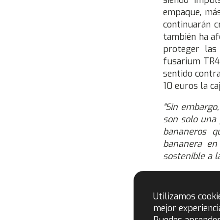
siendo impul
empaque, más 
continuarán c
también ha af
proteger las
fusarium TR4.
sentido contr
10 euros la caj
"Sin embargo,
son solo una 
bananeros q
bananera en 
sostenible a l
La certificaci
una red de se
Utilizamos cooki
resiliencia 
mejor experienci
continuas de 