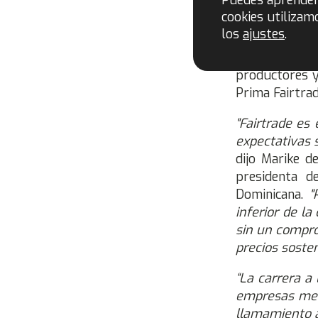
Puedes aprende
en consulta c
cookies utilizam
los
ajustes
.
Los productor
por caja de b
productores y
Prima Fairtrad
"Fairtrade es
expectativas 
dijo Marike d
presidenta d
Dominicana.
"
inferior de l
sin un compro
precios sosten
“La carrera a
empresas medi
llamamiento a