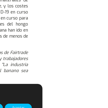
materiales de
, y los costes
ID-19 en curso
 en curso para
res del hongo
ana han ido en
os de menos de
s de Fairtrade
y trabajadores
.
"La industria
el banano sea
 precio mínimo,
desarrollar su
ncertidumbres
n regularidad,
Aceptar