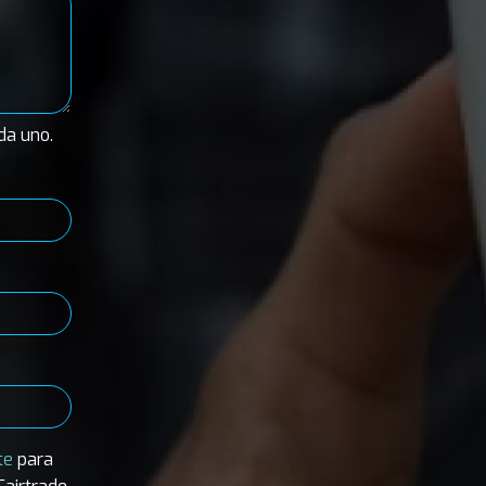
da uno.
te
para