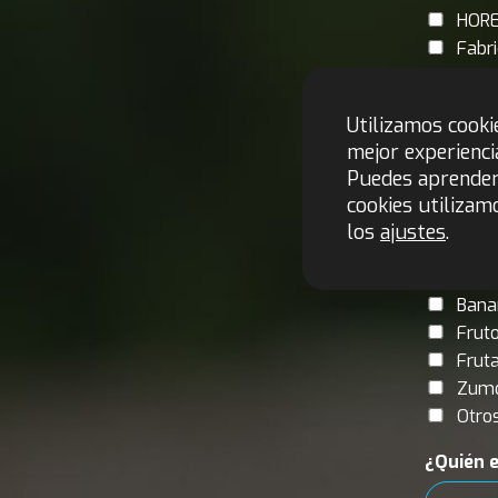
HOR
Fabr
Otro
¿Qué pro
Utilizamos cooki
mejor experienci
Caca
Puedes aprende
Café
cookies utilizam
Azúc
los
ajustes
.
Té
Algo
Bana
Frut
Frut
Zum
Otro
¿Quién e