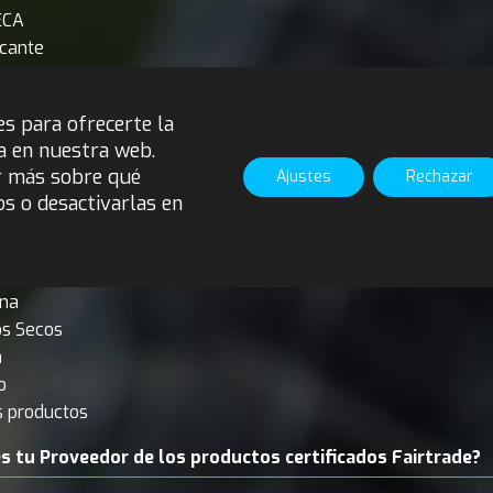
ECA
icante
ductos certificados Fairtrade vendes?*
es para ofrecerte la
a en nuestra web.
o
r más sobre qué
Ajustes
Rechazar
os o desactivarlas en
ar
dón
na
os Secos
a
o
s productos
s tu Proveedor de los productos certificados Fairtrade?