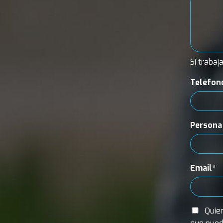
Si trabaj
Teléfon
Persona
Email*
Quier