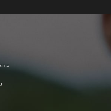
con la
tu