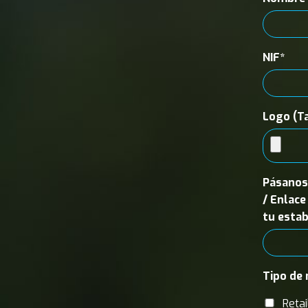
NIF*
Logo (T
Pásanos 
/ Enlace
tu estab
Tipo de 
Retai