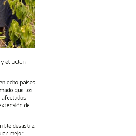
y el ciclón
 en ocho países
rmado que los
e afectados
extensión de
rible desastre.
luar mejor