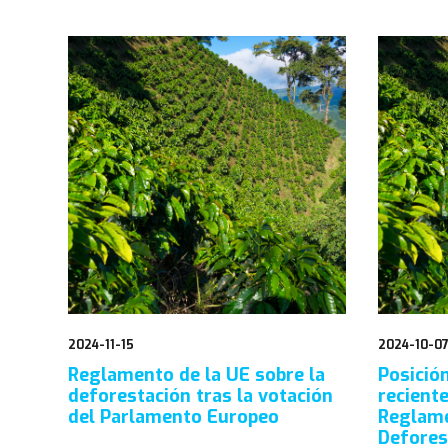
2024-11-15
2024-10-0
Reglamento de la UE sobre la
Posición
deforestación tras la votación
reciente
del Parlamento Europeo
Reglame
Defores