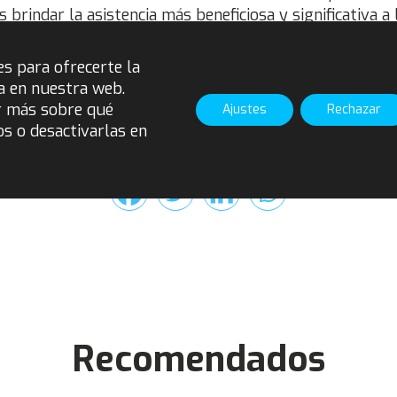
rindar la asistencia más beneficiosa y significativa a 
fectados”, ha declarado Dr. Nyagoy Nyong'o, CEO de Fai
es para ofrecerte la
inalmente en el sitio web de
Fairtrade Internacional
en
a en nuestra web.
r más sobre qué
Ajustes
Rechazar
os o desactivarlas en
Compartir
Recomendados