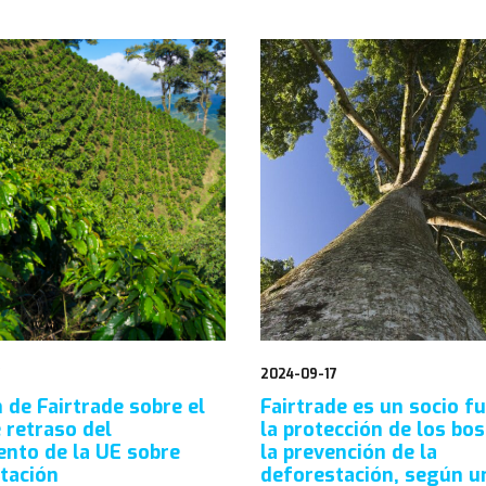
7
2024-09-17
 de Fairtrade sobre el
Fairtrade es un socio f
 retraso del
la protección de los bo
nto de la UE sobre
la prevención de la
tación
deforestación, según u