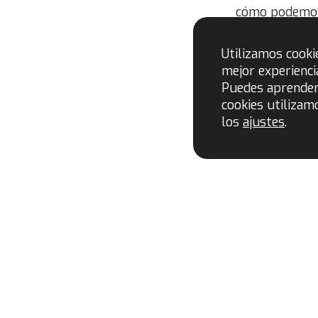
cómo podemos b
productores a
Utilizamos cooki
Publicado orig
mejor experienci
2022.
Puedes aprende
cookies utilizam
los
ajustes
.