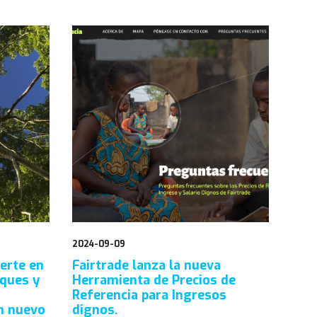
2024-09-09
uerte en
Fairtrade lanza la nueva
sques y
Herramienta de Precios de
Referencia para Ingresos
n nuevo
dignos.