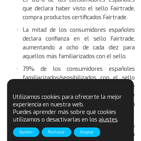
que declara haber visto el sello Fairtrade,
compra productos certificados Fairtrade.
La mitad de los consumidores españoles
declara confianza en el sello Fairtrade,
aumentando a ocho de cada diez para
aquellos más familiarizados con el sello.
79% de los consumidores españoles
familiarizados/sensibilizados con el sello
Fairtrade recomendaría productos de
Comercio Justo Fairtrade a familiares y
Utilizamos cookies para ofrecerte la mejor
amigos. La promoción para la población
experiencia en nuestra web.
Puedes aprender más sobre qué cookies
más madura (35-54 años) asciende a 89%.
utilizamos o desactivarlas en los
ajustes
.
84% de los consumidores españoles
Ajustes
Rechazar
Aceptar
familiarizados/sensibilizados con el sello