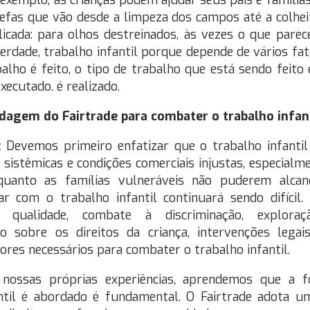
 exemplo, as crianças podem ajudar seus pais e família
refas que vão desde a limpeza dos campos até a colheit
icada: para olhos destreinados, às vezes o que parec
 verdade, trabalho infantil porque depende de vários fat
alho é feito, o tipo de trabalho que está sendo feito 
xecutado. é realizado.
rdagem do Fairtrade para combater o trabalho infan
:
Devemos primeiro enfatizar que o trabalho infanti
 sistêmicas e condições comerciais injustas, especialm
quanto as famílias vulneráveis não puderem alca
ar com o trabalho infantil continuará sendo difícil.
 qualidade, combate à discriminação, explora
ção sobre os direitos da criança, intervenções lega
tores necessários para combater o trabalho infantil.
nossas próprias experiências, aprendemos que a
antil é abordado é fundamental. O Fairtrade adota 