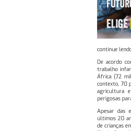
continue len
De acordo c
trabalho infa
África (72 mi
contexto, 70 
agricultura 
perigosas para
Apesar das e
últimos 20 an
de crianças e