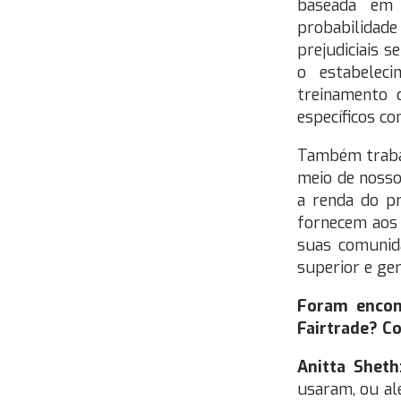
baseada em 
probabilidade
prejudiciais 
o estabeleci
treinamento 
específicos co
Também traba
meio de nosso
a renda do pr
fornecem aos 
suas comunida
superior e ger
Foram encont
Fairtrade? C
Anitta Shet
usaram, ou al