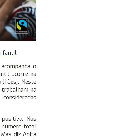
nfantil
e acompanha o
ntil ocorre na
ilhões). Neste
l trabalham na
 consideradas
positiva. Nos
o número total
Mas, diz Anita