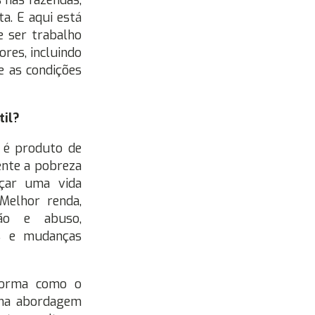
s nas fazendas,
a. E aqui está
e ser trabalho
ores, incluindo
e as condições
til?
l é produto de
ente a pobreza
nçar uma vida
 Melhor renda,
ção e abuso,
is e mudanças
 forma como o
uma abordagem