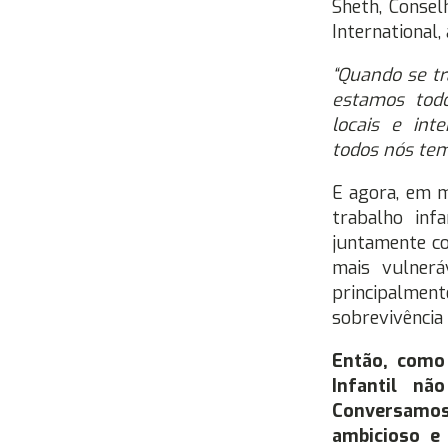
Sheth, Consel
International,
“Quando se tr
estamos todo
locais e inte
todos nós te
E agora, em 
trabalho inf
juntamente co
mais vulnerá
principalment
sobrevivência 
Então, como
Infantil n
Conversamos
ambicioso e