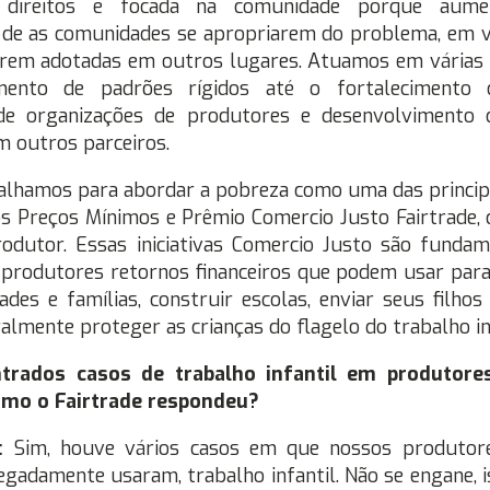
direitos e focada na comunidade porque aum
 de as comunidades se apropriarem do problema, em v
serem adotadas em outros lugares. Atuamos em várias 
mento de padrões rígidos até o fortalecimento d
de organizações de produtores e desenvolvimento
m outros parceiros.
lhamos para abordar a pobreza como uma das principa
s Preços Mínimos e Prêmio Comercio Justo Fairtrade
odutor. Essas iniciativas Comercio Justo são funda
produtores retornos financeiros que podem usar para
des e famílias, construir escolas, enviar seus filhos
almente proteger as crianças do flagelo do trabalho in
rados casos de trabalho infantil em produtores
omo o Fairtrade respondeu?
h:
Sim, houve vários casos em que nossos produtores
egadamente usaram, trabalho infantil. Não se engane, i