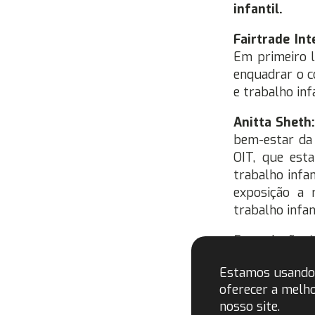
infantil.
Fairtrade Int
Em primeiro l
enquadrar o c
e trabalho inf
Anitta Sheth
bem-estar da 
OIT, que est
trabalho infant
exposição a 
trabalho infant
Em relação à
emprego ou tr
Estamos usando 
escolaridade
oferecer a melho
idade mínima 
nosso site.
aceita que cr