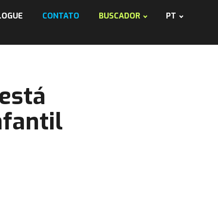
LOGUE
CONTATO
BUSCADOR
PT
está
fantil