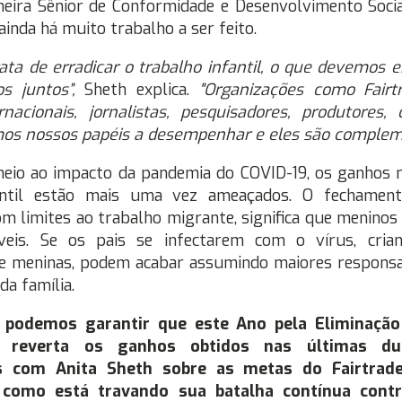
heira Sênior de Conformidade e Desenvolvimento Socia
 ainda há muito trabalho a ser feito.
ata de erradicar o trabalho infantil, o que devemos e
s juntos”,
Sheth explica.
"Organizações como Fairtr
rnacionais, jornalistas, pesquisadores, produtores,
mos nossos papéis a desempenhar e eles são complem
meio ao impacto da pandemia do COVID-19, os ganhos 
antil estão mais uma vez ameaçados. O fechament
m limites ao trabalho migrante, significa que meninos
veis. Se os pais se infectarem com o vírus, crian
e meninas, podem acabar assumindo maiores responsa
da família.
 podemos garantir que este Ano pela Eliminação
ão reverta os ganhos obtidos nas últimas du
 com Anita Sheth sobre as metas do Fairtrad
 como está travando sua batalha contínua contr