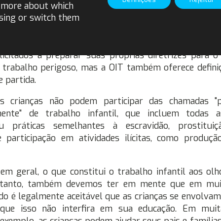
t more about which
deve interferir de forma alguma em sua escolaridade.
sing or switch them
rabalho infantil, também estamos avaliando a exposição
eza, são prejudiciais à saúde, segurança ou moral da
licitados a preparar suas próprias diretrizes para 
 trabalho perigoso, mas a OIT também oferece defini
 partida.
as crianças não podem participar das chamadas "
lmente" de trabalho infantil, que incluem todas
u práticas semelhantes à escravidão, prostituiç
e participação em atividades ilícitas, como produçã
, em geral, o que constitui o trabalho infantil aos ol
ntanto, também devemos ter em mente que em mui
o é legalmente aceitável que as crianças se envolva
 que isso não interfira em sua educação. Em muit