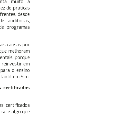
enta muito a
ez de práticas
frentes, desde
e auditorias,
 de programas
is causas por
, que melhoram
mentais porque
 reinvestir em
 para o ensino
fantil em Sim.
 certificados
 certificados
sso é algo que