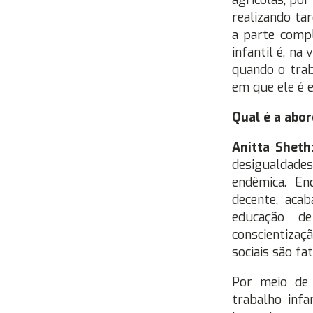
agrícolas, por
realizando ta
a parte compl
infantil é, na
quando o trab
em que ele é e
Qual é a abo
Anitta Sheth
desigualdades
endêmica. En
decente, acab
educação de
conscientiza
sociais são fa
Por meio de 
trabalho inf