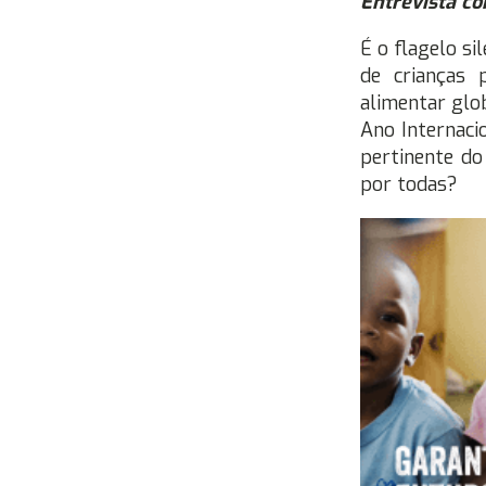
Entrevista co
É o flagelo si
de crianças 
alimentar glo
Ano Internaci
pertinente do
por todas?