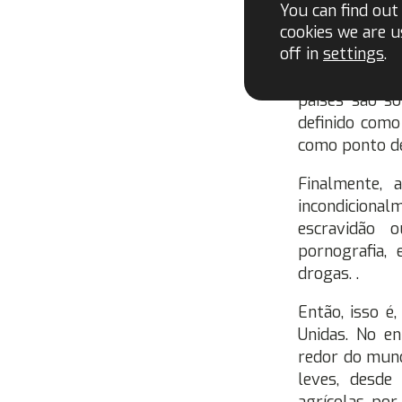
You can find ou
trabalho não 
cookies we are u
off in
settings
.
Ao buscar o t
por sua natur
países são so
definido como
como ponto de
Finalmente, 
incondiciona
escravidão o
pornografia, 
drogas. .
Então, isso é
Unidas. No e
redor do mund
leves, desde