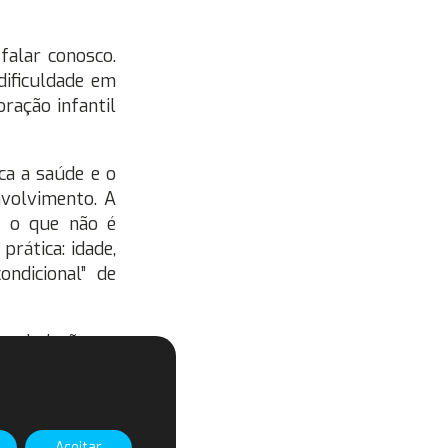
falar conosco.
dificuldade em
ração infantil
ca a saúde e o
nvolvimento. A
e o que não é
 prática: idade,
ndicional” de
a admissão ao
lguns países a
ento em que a
, a OIT também
eves, mas esse
Aceitar