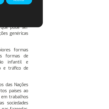
 a riscos que,
s crianças. Os
o que pode ser
ções genéricas
piores formas
 as formas de
ão infantil e
o e tráfico de
hos das Nações
tos países ao
m em trabalhos
as sociedades