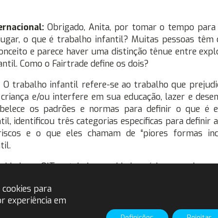
ernacional:
Obrigado, Anita, por tomar o tempo para 
ugar, o que é trabalho infantil? Muitas pessoas têm 
onceito e parece haver uma distinção tênue entre explo
antil. Como o Fairtrade define os dois?
:
O trabalho infantil refere-se ao trabalho que prejudi
criança e/ou interfere em sua educação, lazer e dese
abelece os padrões e normas para definir o que é 
il, identificou três categorias específicas para definir a
riscos e o que eles chamam de “piores formas inco
il.
 idade, a OIT estabelece a idade mínima geral par
abalho em 15 anos. A organização reconhece que em a
cookies para
 obrigatória se estende até a idade de 16 anos, mom
r experiência em
é corrigida para esse limite naquele país. Além disso
ianças de 13 anos ou mais possam fazer trabalhos l
Definições
Rejeitar