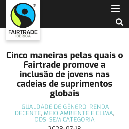
Cinco maneiras pelas quais o
Fairtrade promove a
inclusão de jovens nas
cadeias de suprimentos
globais
IGUALDADE DE GÊNERO
,
RENDA
DECENTE
,
MEIO AMBIENTE E CLIMA
,
ODS
,
SEM CATEGORIA
2023-07-18