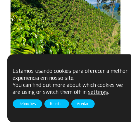
Estamos usando cookies para oferecer a melhor
experiência em nosso site.
You can find out more about which cookies we
are using or switch them off in
settings
.
Posición de Fairtrade sobre el reciente
Definições
Rejeitar
Aceitar
retraso del Reglamento de la UE sobre
Deforestación