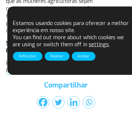
que as mulheres agricultoras sejam
recompensadas de maneira justa. Somente
trabalhando juntos nesse objetivo comum
podemos garantir que o futuro seja justo e com
Estamos usando cookies para oferecer a melhor
experiência em nosso site.
igualdade de gênero para todos.
You can find out more about which cookies we
Susan Limisi, Coordenadora de Gênero no
are using or switch them off in
settings
.
Fairtrade África.
Definições
Rejeitar
Aceitar
Publicado originalmente no site da
Fairtrade
Internacional
em março de 2022.
Compartilhar