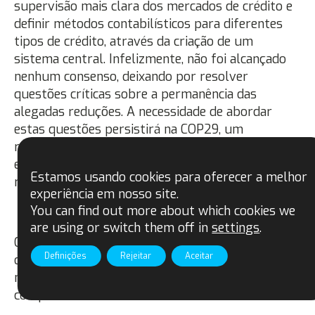
supervisão mais clara dos mercados de crédito e
definir métodos contabilísticos para diferentes
tipos de crédito, através da criação de um
sistema central. Infelizmente, não foi alcançado
nenhum consenso, deixando por resolver
questões críticas sobre a permanência das
alegadas reduções. A necessidade de abordar
estas questões persistirá na COP29, um
resultado decepcionante para aqueles que se
esforçam por estabelecer mercados de carbono
Estamos usando cookies para oferecer a melhor
robustos e fiáveis.
experiência em nosso site.
You can find out more about which cookies we
are using or switch them off in
settings
.
Os decisores políticos e as empresas ainda têm a
Definições
Rejeitar
Aceitar
oportunidade de reacender a esperança em todos
nós, colocando as pessoas no centro dos seus
compromissos.