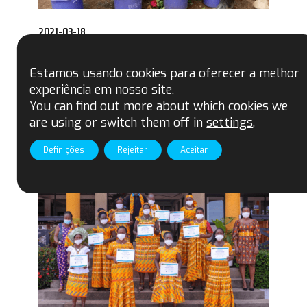
2021-03-18
Conheça nossos produtores: As
mulheres que impulsionam o
Estamos usando cookies para oferecer a melhor
movimento Comercio Justo
experiência em nosso site.
Fairtrade
You can find out more about which cookies we
are using or switch them off in
settings
.
Definições
Rejeitar
Aceitar